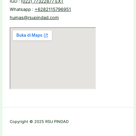
IGD :
(022) 77322877 EXT
Whatsapp :
+6282115796951
humas@rsupindad.com
Copyright © 2025 RSU PINDAD