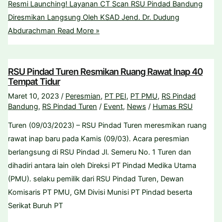
Resmi Launching! Layanan CT Scan RSU Pindad Bandung
Diresmikan Langsung Oleh KSAD Jend. Dr. Dudung
Abdurachman
Read More »
RSU Pindad Turen Resmikan Ruang Rawat Inap 40
Tempat Tidur
Maret 10, 2023
/
Peresmian
,
PT PEI
,
PT PMU
,
RS Pindad
Bandung
,
RS Pindad Turen
/
Event
,
News
/
Humas RSU
Turen (09/03/2023) – RSU Pindad Turen meresmikan ruang
rawat inap baru pada Kamis (09/03). Acara peresmian
berlangsung di RSU Pindad Jl. Semeru No. 1 Turen dan
dihadiri antara lain oleh Direksi PT Pindad Medika Utama
(PMU). selaku pemilik dari RSU Pindad Turen, Dewan
Komisaris PT PMU, GM Divisi Munisi PT Pindad beserta
Serikat Buruh PT