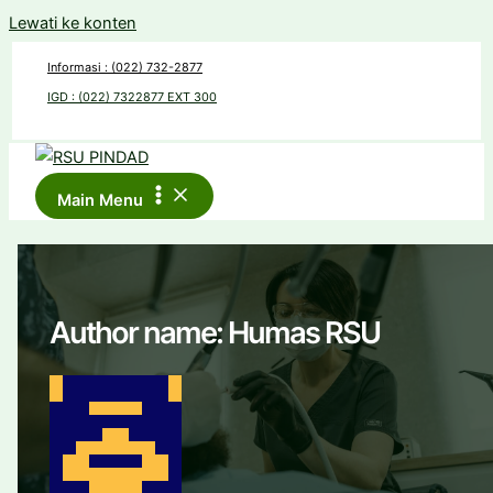
Lewati ke konten
Informasi : (022) 732-2877
IGD : (022) 7322877 EXT 300
Main Menu
Author name: Humas RSU