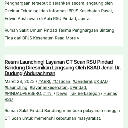
Penghargaan tersebut diserahkan secara langsung oleh
Direktur Teknologi dan Informasi BPJS Kesehatan Pusat,
Edwin Aristiawan di Aula RSU Pindad, Jum’at
Rumah Sakit Umum Pindad Terima Penghargaan Bintang
Tiga dari BPJS Kesehatan
Read More »
Resmi Launching! Layanan CT Scan RSU Pindad
Bandung Diresmikan Langsung Oleh KSAD Jend. Dr.
Dudung Abdurachman
Maret 28, 2023
/
#ABRI
,
#CTScan
,
#Jenderal
,
#KSAD
,
#Launching
,
#layanankesehatan
,
#Pindad
,
#PINDADPERSERO
,
#TNI
/
News
,
Tak Berkategori
/
Humas
RSU
Rumah Sakit Pindad Bandung membuka pelayanan canggih
CT Scan untuk memenuhi kebutuhan masyarakat.