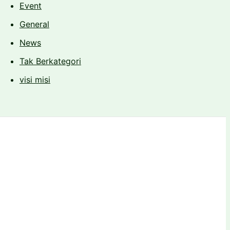
Event
General
News
Tak Berkategori
visi misi