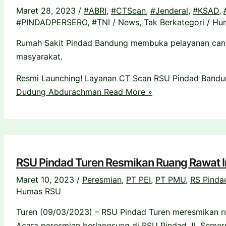
Maret 28, 2023
/
#ABRI
,
#CTScan
,
#Jenderal
,
#KSAD
,
#PINDADPERSERO
,
#TNI
/
News
,
Tak Berkategori
/
Hu
Rumah Sakit Pindad Bandung membuka pelayanan can
masyarakat.
Resmi Launching! Layanan CT Scan RSU Pindad Bandu
Dudung Abdurachman
Read More »
RSU Pindad Turen Resmikan Ruang Rawat I
Maret 10, 2023
/
Peresmian
,
PT PEI
,
PT PMU
,
RS Pinda
Humas RSU
Turen (09/03/2023) – RSU Pindad Turen meresmikan ru
Acara peresmian berlangsung di RSU Pindad Jl. Semeru 