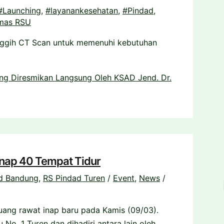
#Launching
,
#layanankesehatan
,
#Pindad
,
mas RSU
ggih CT Scan untuk memenuhi kebutuhan
ng Diresmikan Langsung Oleh KSAD Jend. Dr.
nap 40 Tempat Tidur
d Bandung
,
RS Pindad Turen
/
Event
,
News
/
ang rawat inap baru pada Kamis (09/03).
No. 1 Turen dan dihadiri antara lain oleh