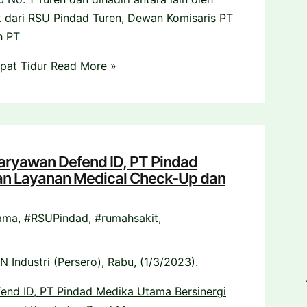
k dari RSU Pindad Turen, Dewan Komisaris PT
h PT
pat Tidur
Read More »
Karyawan Defend ID, PT Pindad
an Layanan Medical Check-Up dan
ama
,
#RSUPindad
,
#rumahsakit
,
Industri (Persero), Rabu, (1/3/2023).
fend ID, PT Pindad Medika Utama Bersinergi