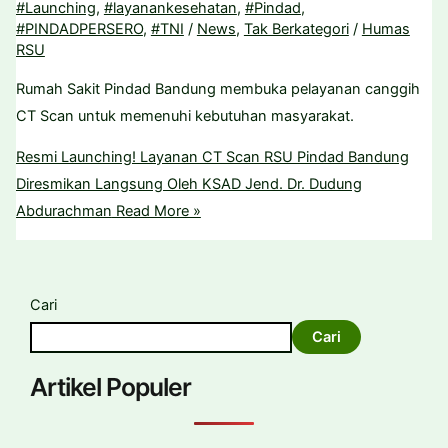
#Launching
,
#layanankesehatan
,
#Pindad
,
#PINDADPERSERO
,
#TNI
/
News
,
Tak Berkategori
/
Humas
RSU
Rumah Sakit Pindad Bandung membuka pelayanan canggih
CT Scan untuk memenuhi kebutuhan masyarakat.
Resmi Launching! Layanan CT Scan RSU Pindad Bandung
Diresmikan Langsung Oleh KSAD Jend. Dr. Dudung
Abdurachman
Read More »
Cari
Cari
Artikel Populer