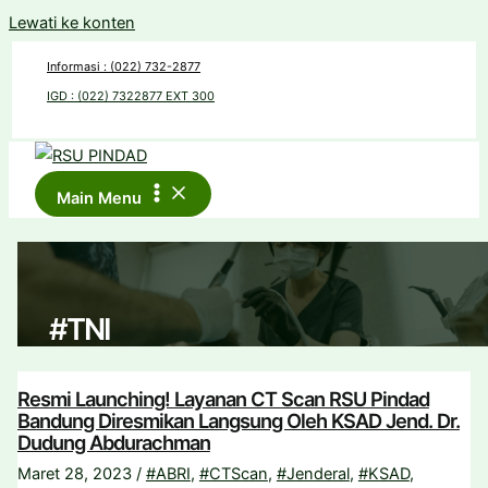
Lewati ke konten
Informasi : (022) 732-2877
IGD : (022) 7322877 EXT 300
Main Menu
#TNI
Resmi Launching! Layanan CT Scan RSU Pindad
Bandung Diresmikan Langsung Oleh KSAD Jend. Dr.
Dudung Abdurachman
Maret 28, 2023
/
#ABRI
,
#CTScan
,
#Jenderal
,
#KSAD
,