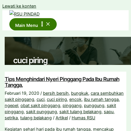
Lewati ke konten
Main Menu
cuci piring
Tips Menghindari Nyeri Pinggang Pada Ibu Rumah
Tangga.
Februari 19, 2020
/
bersih bersih
,
bungkuk
,
cara sembuhkan
sakit pinggang
,
cuci
,
cuci piring
,
encok
,
ibu rumah tangga
,
ngepel
,
obat sakit pinggang
,
pinggang
,
punggung
,
sakit
pinggang
,
sakit punggung
,
sakit tulang belakang
,
sapu
,
setrika
,
tulang belakang
/
Artikel
/
Humas RSU
Kegiatan sehari hari pada ibu rumah tangga, mencakup