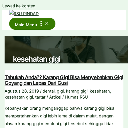
Lewati ke konten
Main Menu
kesehatan gigi
Tahukah Anda?? Karang Gigi Bisa Menyebabkan Gigi
Goyang dan Lepas Dari Gusi
Agustus 28, 2019
/
dental
,
gigi
,
karang gigi
,
kesehatan
,
kesehatan gigi
,
tartar
/
Artikel
/
Humas RSU
Kebanyakan orang menganggap bahwa karang gigi bisa
mempertahankan gigi lebih lama di dalam mulut, dengan
alasan karang gigi menutupi gigi tersebut sehingga tidak