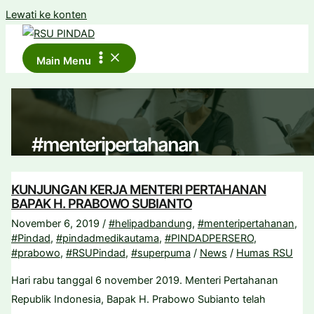
Lewati ke konten
Main Menu
#menteripertahanan
KUNJUNGAN KERJA MENTERI PERTAHANAN
BAPAK H. PRABOWO SUBIANTO
November 6, 2019
/
#helipadbandung
,
#menteripertahanan
,
#Pindad
,
#pindadmedikautama
,
#PINDADPERSERO
,
#prabowo
,
#RSUPindad
,
#superpuma
/
News
/
Humas RSU
Hari rabu tanggal 6 november 2019. Menteri Pertahanan
Republik Indonesia, Bapak H. Prabowo Subianto telah