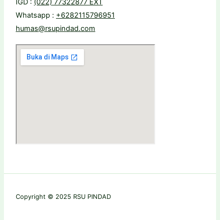
IGD :
(022) 77322877 EXT
Whatsapp :
+6282115796951
humas@rsupindad.com
Copyright © 2025 RSU PINDAD