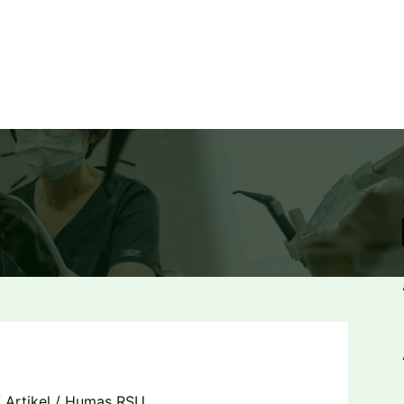
/
Artikel
/
Humas RSU