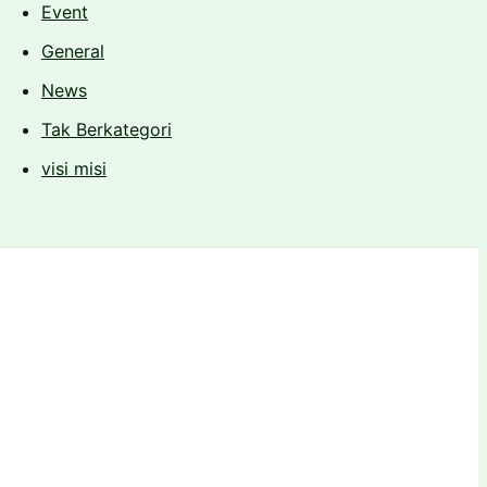
Event
General
News
Tak Berkategori
visi misi