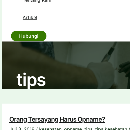
Tentang Kami
Artikel
Hubungi
tips
Orang Tersayang Harus Opname?
Juli 3, 2019
/
kesehatan
,
opname
,
tips
,
tips kesehatan