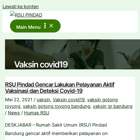
Lewati ke konten
Main Menu
Vaksin covid19
RSU Pindad Gencar Lakukan Pelayanan Aktif
Vaksinasi dan Deteksi Covid-19
Mei 22, 2021
/
vaksin
,
Vaksin covid19
,
vaksin gotong
royong
,
vaksin gotong royong bandung
,
vaksin gr bandung
/
News
/
Humas RSU
DESKJABAR – Rumah Sakit Umum (RSU) Pindad
Bandung gencar aktif memberikan pelayanan on